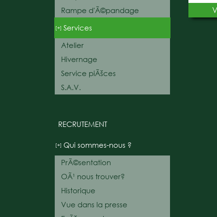
V
Rampe d'Ã©pandage
Services
[+]
Atelier
Hivernage
Service piÃšces
S.A.V.
RECRUTEMENT
Qui sommes-nous ?
[+]
PrÃ©sentation
OÃ¹ nous trouver?
Historique
Vue dans la presse