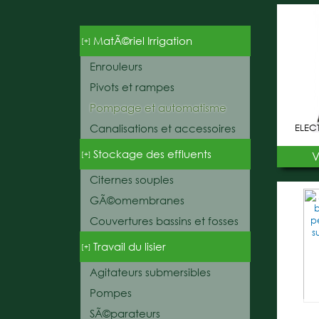
MatÃ©riel Irrigation
[+]
Enrouleurs
Pivots et rampes
Pompage et automatisme
Canalisations et accessoires
ELEC
Stockage des effluents
[+]
V
Citernes souples
GÃ©omembranes
Couvertures bassins et fosses
Travail du lisier
[+]
Agitateurs submersibles
Pompes
SÃ©parateurs