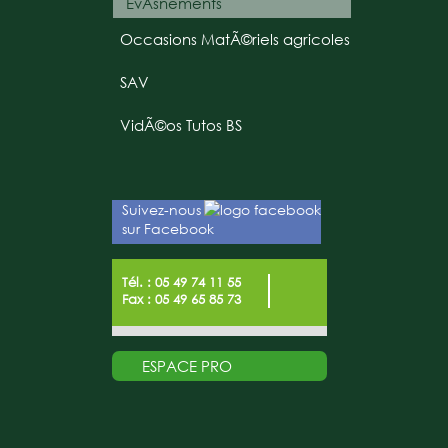
EvÃšnements
Occasions MatÃ©riels agricoles
SAV
VidÃ©os Tutos BS
Suivez-nous
sur Facebook
Tél. : 05 49 74 11 55
Fax : 05 49 65 85 73
ESPACE PRO