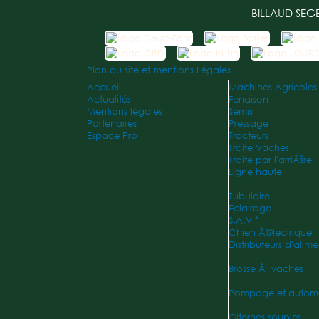
BILLAUD SEG
Plan du site et mentions Légales
Accueil
Machines Agricoles
Actualités
Fenaison
Mentions légales
Semis
Partenaires
Pressage
Espace Pro
Tracteurs
Traite Vaches
Traite par l'arriÃšre
Ligne haute
Tubulaire
Eclairage
S.A.V *
Chien Ã©lectrique
Distributeurs d'alime
Brosse Ã vaches
Pompage et autom
Citernes souples