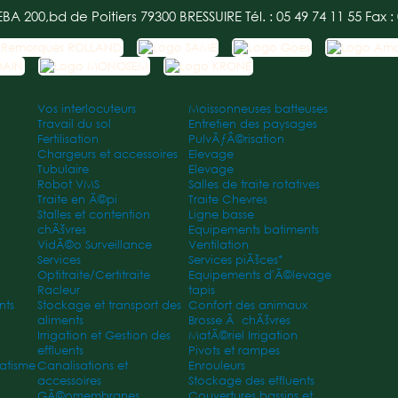
EBA
200,bd de Poitiers
79300 BRESSUIRE
Tél. : 05 49 74 11 55
Fax :
Vos interlocuteurs
Moissonneuses batteuses
Travail du sol
Entretien des paysages
Fertilisation
PulvÃƒÂ©risation
Chargeurs et accessoires
Elevage
Tubulaire
Elevage
Robot VMS
Salles de traite rotatives
Traite en Ã©pi
Traite Chevres
Stalles et contention
Ligne basse
chÃšvres
Equipements batiments
VidÃ©o Surveillance
Ventilation
Services
Services piÃšces*
Optitraite/Certitraite
Equipements d'Ã©levage
Racleur
tapis
nts
Stockage et transport des
Confort des animaux
aliments
Brosse Ã chÃšvres
Irrigation et Gestion des
MatÃ©riel Irrigation
effluents
Pivots et rampes
atisme
Canalisations et
Enrouleurs
accessoires
Stockage des effluents
GÃ©omembranes
Couvertures bassins et